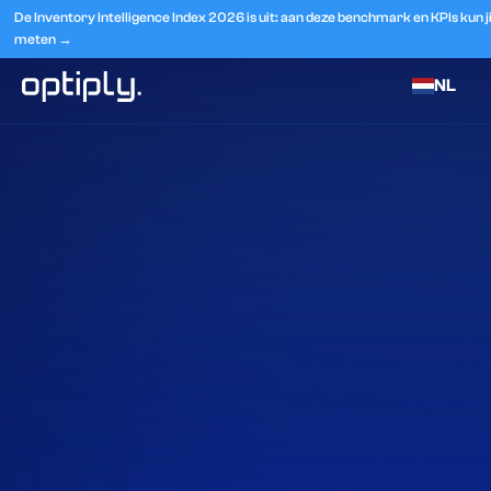
De Inventory Intelligence Index 2026 is uit: aan deze benchmark en KPIs kun jij
meten →
NL
Home
Integraties
optimaal