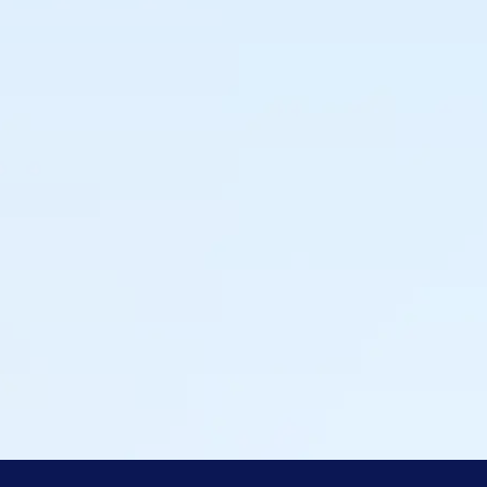
Tamara Knulst
Inkoper & Category Management, Leijtens Import