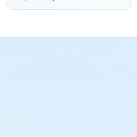
Maak altijd de juiste
inkoopbeslissingen
Houd controle over je supply chain. Weet
precies wat, wanneer en waar je moet inkopen
en plaats altijd de juiste orders voor maximale
omzet.