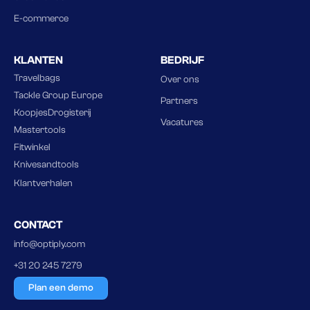
E-commerce
KLANTEN
BEDRIJF
Travelbags
Over ons
Tackle Group Europe
Partners
KoopjesDrogisterij
Vacatures
Mastertools
Fitwinkel
Knivesandtools
Klantverhalen
CONTACT
info@optiply.com
+31 20 245 7279
Plan een demo