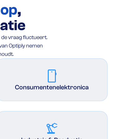
oop
,
atie
 de vraag fluctueert.
 van Optiply nemen
ehoudt.
mobile
Consumentenelektronica
precision_manufacturing