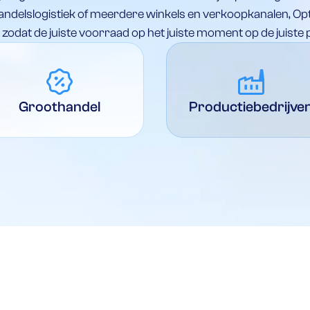
ndelslogistiek of meerdere winkels en verkoopkanalen, Opti
zodat de juiste voorraad op het juiste moment op de juiste pl
percent_discount
factory
Groothandel
Productiebedrijve