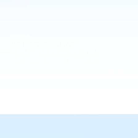
Travelbags
Hoe Travelbags al 5 jaar
productbeschikbaarheid en
cashflow verbetert met Optiply