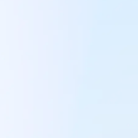
Automatiseer
je
zonder de contro
verliezen
Verhoog je productbeschikbaarheid, verlaag ove
maak cashflow vrij. Optiply automatiseert je inkoop
regie houdt over uitzonderingen en strategie.
Plan een demo