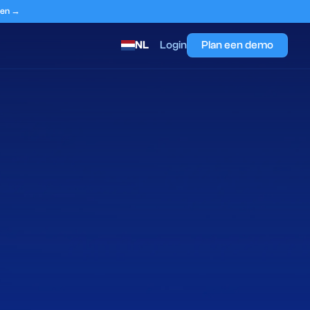
eten →
NL
Login
Plan een demo