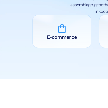
assemblage, grootha
inkoop 
shopping_bag
E-commerce