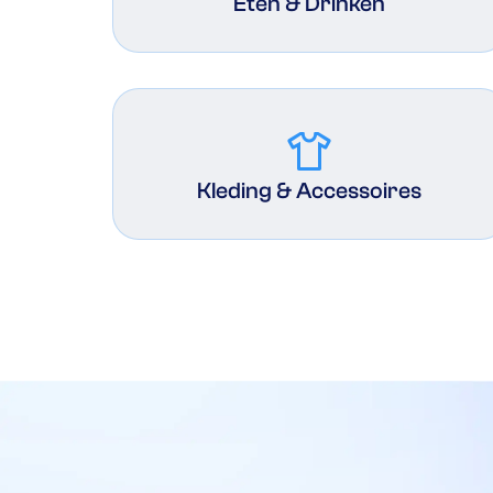
Eten & Drinken
apparel
Kleding & Accessoires