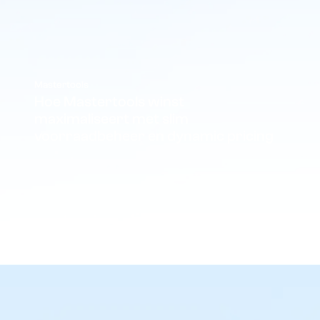
Mastertools
Hoe Mastertools winst
maximaliseert met slim
voorraadbeheer en dynamic pricing