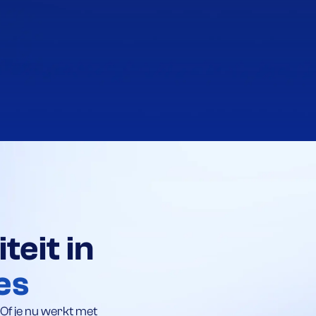
eit in
es
 Of je nu werkt met