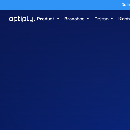
De In
Product
Branches
Prijzen
Klant
Home
Branches
Voorraadoptimal
Plan een demo
Ontdek hoe het werkt