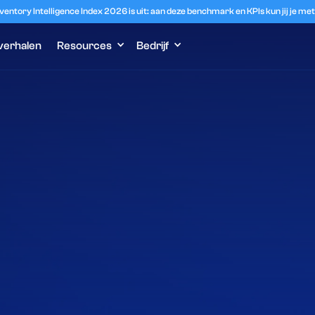
ventory Intelligence Index 2026 is uit: aan deze benchmark en KPIs kun jij je m
verhalen
Resources
Bedrijf
isatie