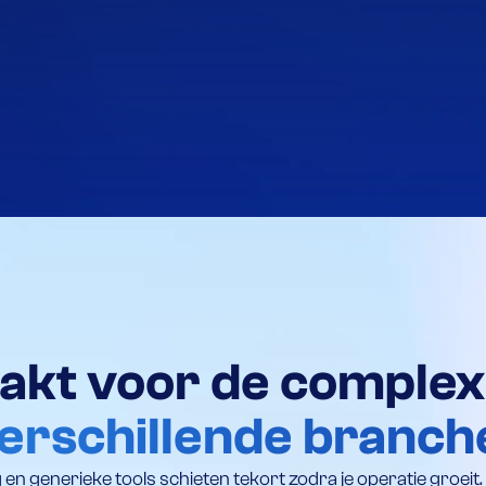
kt voor de complexit
erschillende branch
 en generieke tools schieten tekort zodra je operatie groeit.