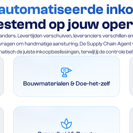
automatiseerde ink
estemd op jouw oper
nders. Levertijden verschuiven, leveranciers verschillen en
s vragen om handmatige aansturing. De Supply Chain Agent
tisch de juiste inkoopbeslissingen, terwijl jij de controle b
tools_power_drill
Bouwmaterialen & Doe-het-zelf
spa