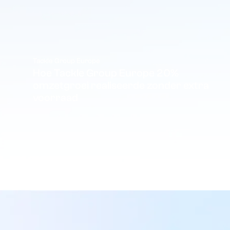
Tackle Group Europe
Hoe Tackle Group Europe 20%
omzetgroei realiseerde zonder extra
voorraad