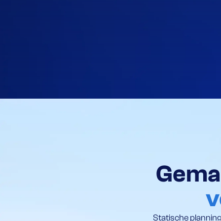
Gemaa
v
Statische planning