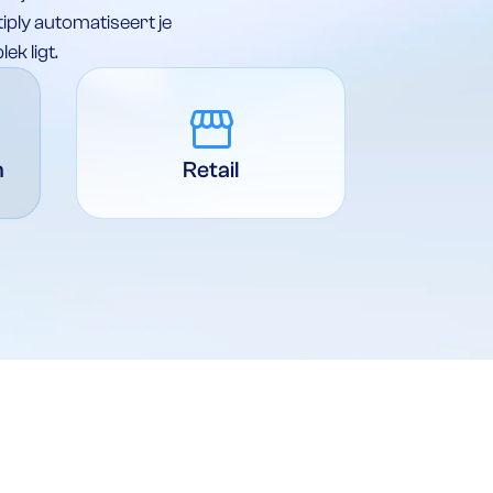
ply automatiseert je
ek ligt.
storefront
n
Retail