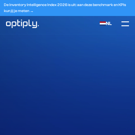
De Inventory Intelligence Index 2026 is uit: aan deze benchmark en KPIs
kun jij je meten →
NL
Home
Branches
Retail
Plan een demo
Ontdek hoe het werkt