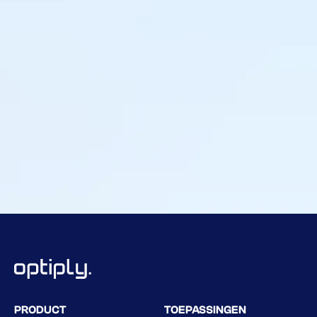
Tygo Bril
Inkoper en Process Improvement Specialist
,
Travelbags
PRODUCT
TOEPASSINGEN