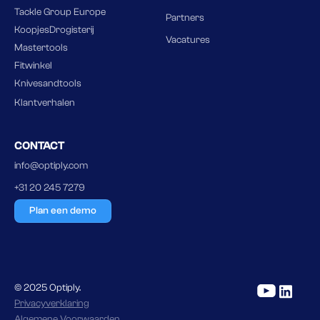
Tackle Group Europe
Partners
KoopjesDrogisterij
Vacatures
Mastertools
Fitwinkel
Knivesandtools
Klantverhalen
CONTACT
info@optiply.com
+31 20 245 7279
Plan een demo
© 2025 Optiply.
Privacyverklaring
Algemene Voorwaarden