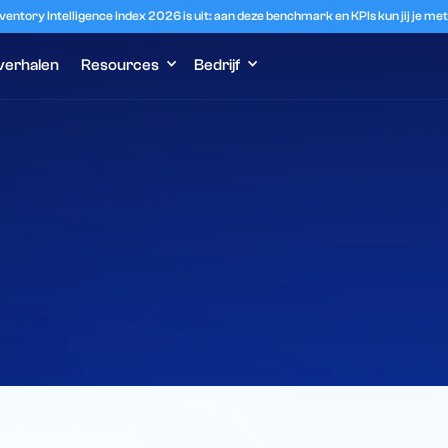
ventory Intelligence Index 2026 is uit: aan deze benchmark en KPIs kun jij je m
verhalen
Resources
Bedrijf