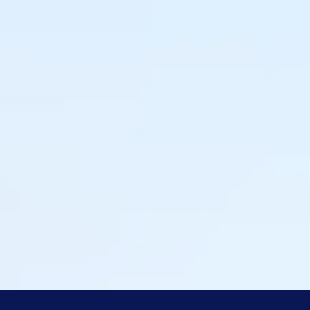
gen
Tamara Knulst
es wat, wanneer en waar
Inkoper & Categor
 voor maximale omzet.