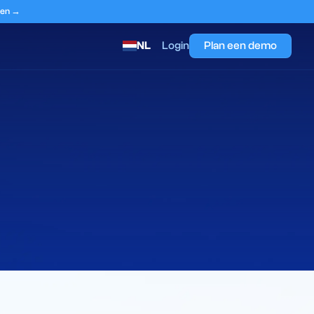
eten →
NL
Login
Plan een demo