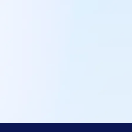
inkoopbeslissin
Houd controle over je supply chain. Weet preci
je moet inkopen en plaats altijd de juiste orders