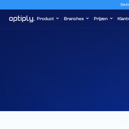
De In
Product
Branches
Prijzen
Klant
Home
Integraties
Returnista