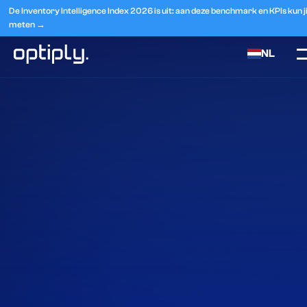
De Inventory Intelligence Index 2026 is uit: aan deze benchmark en KPIs kun jij
meten →
NL
Home
Integraties
Bigcommerce