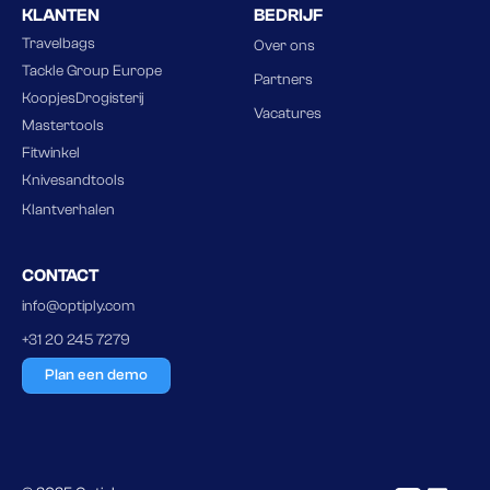
KLANTEN
BEDRIJF
Travelbags
Over ons
Tackle Group Europe
Partners
KoopjesDrogisterij
Vacatures
Mastertools
Fitwinkel
Knivesandtools
Klantverhalen
CONTACT
info@optiply.com
+31 20 245 7279
Plan een demo