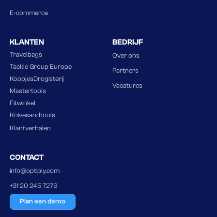
E-commerce
KLANTEN
BEDRIJF
Travelbags
Over ons
Tackle Group Europe
Partners
KoopjesDrogisterij
Vacatures
Mastertools
Fitwinkel
Knivesandtools
Klantverhalen
CONTACT
info@optiply.com
+31 20 245 7279
Plan een demo