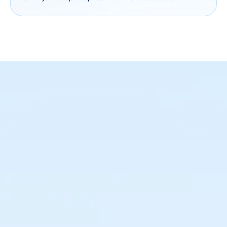
Maak altijd de juiste
inkoopbeslissingen
Houd controle over je supply chain. Weet
precies wat, wanneer en waar je moet inkopen
en plaats altijd de juiste orders voor maximale
omzet.