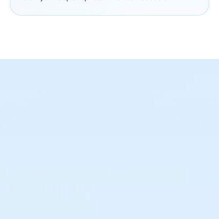
Maak altijd de juiste
inkoopbeslissingen
Houd controle over je supply chain. Weet
precies wat, wanneer en waar je moet inkopen
en plaats altijd de juiste orders voor maximale
omzet.