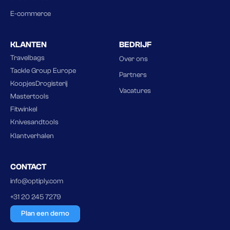
E-commerce
KLANTEN
BEDRIJF
Travelbags
Over ons
Tackle Group Europe
Partners
KoopjesDrogisterij
Vacatures
Mastertools
Fitwinkel
Knivesandtools
Klantverhalen
CONTACT
info@optiply.com
+31 20 245 7279
Plan een demo