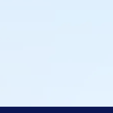
Tamara Knulst
Inkoper & Category Management, Leijtens Import