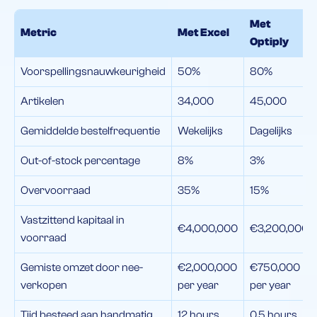
Met
Metric
Met Excel
Optiply
Voorspellingsnauwkeurigheid
50%
80%
Artikelen
34,000
45,000
Gemiddelde bestelfrequentie
Wekelijks
Dagelijks
Out-of-stock percentage
8%
3%
Overvoorraad
35%
15%
Vastzittend kapitaal in
€4,000,000
€3,200,000
voorraad
Gemiste omzet door nee-
€2,000,000
€750,000
verkopen
per year
per year
Tijd besteed aan handmatig
12 hours
0.5 hours