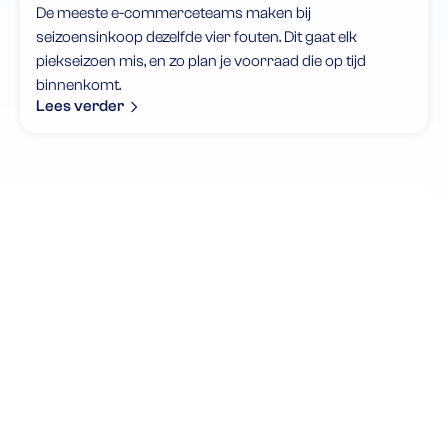
De meeste e-commerceteams maken bij
seizoensinkoop dezelfde vier fouten. Dit gaat elk
piekseizoen mis, en zo plan je voorraad die op tijd
binnenkomt.
Lees verder
Maak altijd de juiste
inkoopbeslissingen
Houd controle over je supply chain. Weet