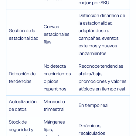
mejor por SKU
Detección dinámica de
la estacionalidad,
Curvas
Gestión de la
adaptándose a
estacionales
estacionalidad
campañas, eventos
fijas
externos y nuevos
lanzamientos
No detecta
Reconoce tendencias
Detección de
crecimientos
al alza/baja,
tendencias
o picos
promociones y valores
repentinos
atípicos en tiempo real
Actualización
Mensual o
En tiempo real
de datos
trimestral
Stock de
Márgenes
Dinámicos,
seguridad y
fijos,
recalculados