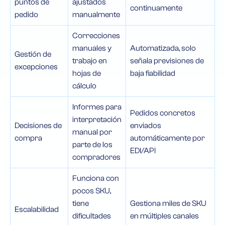
puntos de
ajustados
continuamente
pedido
manualmente
Correcciones
manuales y
Automatizada, solo
Gestión de
trabajo en
señala previsiones de
excepciones
hojas de
baja fiabilidad
cálculo
Informes para
Pedidos concretos
interpretación
Decisiones de
enviados
manual por
compra
automáticamente por
parte de los
EDI/API
compradores
Funciona con
pocos SKU,
tiene
Gestiona miles de SKU
Escalabilidad
dificultades
en múltiples canales