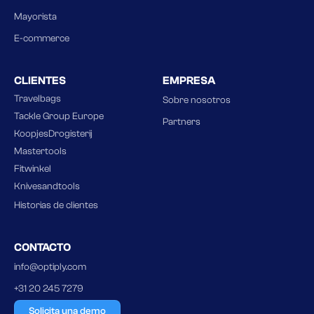
Mayorista
E-commerce
CLIENTES
EMPRESA
Travelbags
Sobre nosotros
Tackle Group Europe
Partners
KoopjesDrogisterij
Mastertools
Fitwinkel
Knivesandtools
Historias de clientes
CONTACTO
info@optiply.com
+31 20 245 7279
Solicita una demo