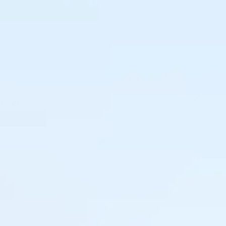
adecuados para maximizar los ingresos.
Tamara Knulst
Responsable de Compras y Gestión de Categorías,
Leijtens Import