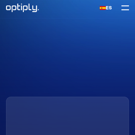
ES
Inicio
Industrias
Hogar y Mobiliario
Solicita una demo
Descubre cómo funciona