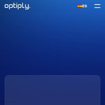
ES
Inicio
Industrias
Industria
Solicita una demo
Descubre cómo funciona