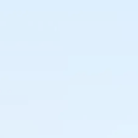
Mantén el control de tu cadena de suministro.
Sabe exactamente qué, cuándo y dónde
comprar y realiza siempre los pedidos
adecuados para maximizar los ingresos.
Tamara Knulst
Responsable de Compras y Gestión de Categorías,
Leijtens Import